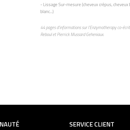
- Lissage Sur-mesure (cheveux crépus, cheveux 
blanc...)
44 pages d'informations sur l'Enzymotherapy co-écrit
Reboul et Pierrick Mussard Geheniaux.
UNAUTÉ
SERVICE CLIENT