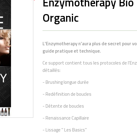
Enzymotherapy Bio
Organic
L'Enzymotherapy n'aura plus de secret pour vo
guide pratique et technique.
Ce support contient tous les protocoles de l'E
détaillés:
- Brushing longue durée
- Redéfinition de boucles
- Détente de boucles
- Renaissance Capillaire
- Lissage '' Les Basics''