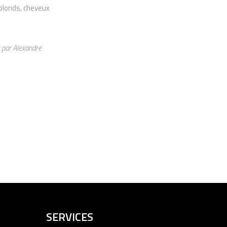
blonds, cheveux
 par Alexandre
SERVICES